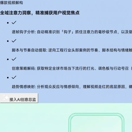
爆款视频解构
AI 助手
全域注意力洞察，精准捕获用户视觉焦点
工作流程
解决方案
工具
逐帧钩子分析
:
自动精准识别「钩子」抓住注意力的毫秒级节点，以及
数据分析
定价
博客
脚本与节奏自动提取
:
逆向工程行业头部案例的节奏、脚本结构与情绪
关于我们
Meta 一键开户
登录/注册
创意策略解码
:
获取特定全球市场当下流行的打光、调色板与行动号召（
注册
认识你的 AI 创意总监
趋势情感映射
:
分析观众反应与情感倾向，理解视频走红的底层原因，
Navos 创意智能体是面向全球业务扩张的端到端创意工厂。它能帮你深度挖掘
接入AI创意总监
Generate