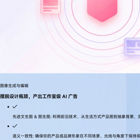
图像生成与编辑
摆脱设计瓶颈，产出工作室级 AI 广告
今天想让 Navos 帮你设计什么？
先进文生图 & 图生图
:
利用前沿技术，从生活方式产品图到抽象背景，
你的专属 AI 广告创意助手已就位，随时将灵感转化为高转化广告素材。
语义一致性
:
确保你的产品或品牌形象在不同场景、光线与角度下保持