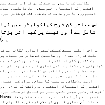
مطالبہ کرتا ہے، تو چیک کریں کہ آیا قیمت میں
اشتہار کا استعمال، خصوصیت، اصل فائلیں، جلدی
ڈیلیوری، یا فروخت کے ثابت شدہ نتائج شامل ہیں۔
اس متاثر کن شرح کیلکولیٹر میں کیا
شامل ہے (اور قیمت پر کیا اثر پڑتا
ہے)
یہ اثر انگیز قیمت کیلکولیٹر اندازہ لگاتا ہے کہ
پلیٹ فارم، مقام اور سامعین کے سائز کی بنیاد پر
ایک تخلیق کار اسپانسر شدہ پوسٹ یا ویڈیو کے لیے
کیا چارج کر سکتا ہے۔ کسی تخلیق کار سے رابطہ کرنے،
بجٹ منظور کرنے، یا اقتباس کا جواب دینے سے پہلے
اسے استعمال کریں۔ تخمینہ معاہدہ کی قیمت نہیں ہے۔
اوسط ملاحظات، سامعین کا مقام، مواد کے آئٹمز،
اشتہار کا استعمال، استثنیٰ، پروڈکشن کا کام، اور
آخری تاریخیں سبھی حتمی نمبر کو تبدیل کر سکتے ہیں۔
Navos تخمینہ کو آپ کے اگلے مرحلے سے منسلک رکھتا
ہے، تاکہ آپ تخلیق کاروں کو تلاش کر سکیں، اقتباس کا