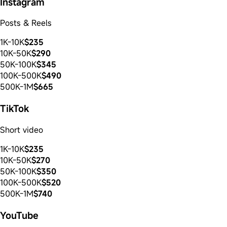
Instagram
Posts & Reels
1K-10K
$235
10K-50K
$290
50K-100K
$345
100K-500K
$490
500K-1M
$665
TikTok
Short video
1K-10K
$235
10K-50K
$270
50K-100K
$350
100K-500K
$520
500K-1M
$740
YouTube