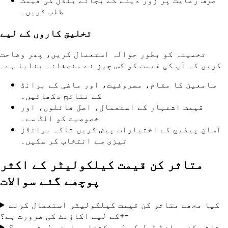
طلب کریں۔
تخلیق کاروں کے لیے
تخمینہ کو بطور حوالہ استعمال کریں، پھر وضاحت
کریں کہ آپ کی قیمت کو کس چیز نے منصفانہ بنایا ہے۔
سامعین کا مقام، مصروفیت، اور ماضی کے برانڈ
کے نتائج دکھائیں۔
قیمت اشتہار کے استعمال، اصل فائلوں، اور
خصوصیت کو الگ سے۔
آسان پیکیج کے اختیارات پیش کریں تاکہ برانڈز
تیزی سے انتخاب کر سکیں۔
متاثر کن قیمت کیلکولیٹر کے اکثر
پوچھے گئے سوالات
کیا مجھے متاثر کن قیمت کیلکولیٹر استعمال کرنے
-
+
کے لیے اکاؤنٹ کی ضرورت ہے؟
متاثر کن برانڈ ڈیل کے لیے کتنا معاوضہ لیتے ہیں؟