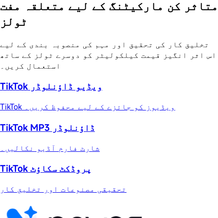
متاثر کن مارکیٹنگ کے لیے متعلقہ مفت
ٹولز
تخلیق کار کی تحقیق اور مہم کی منصوبہ بندی کے لیے
اس اثر انگیز قیمت کیلکولیٹر کو دوسرے ٹولز کے ساتھ
استعمال کریں۔
TikTok ویڈیو ڈاؤنلوڈر
TikTok ویڈیوز کو جائزے کے لیے محفوظ کریں۔
TikTok MP3 ڈاؤنلوڈر
شارٹ فارم آڈیو نکالیں۔
TikTok پروڈکٹ سکاؤٹ
تحقیقی مصنوعات اور تخلیق کار