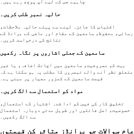
چاہیے جس کے لیے آپ پوچھ رہے ہیں۔
حالیہ نمبر طلب کریں۔
اقتباس کا جائزہ لینے سے پہلے حالیہ ملاحظات،
رسائی، محفوظ، سامعین کے مقام اور ماضی کے برانڈ کے
نتائج کی درخواست کریں۔
سامعین کے جعلی اشاروں پر نگاہ رکھیں
بہت کم مصروفیت، سامعین میں اچانک اضافہ، یا غیر
متعلق نظر آنے والے تبصروں کا مطلب یہ ہو سکتا ہے کہ
قیمت سامعین کے کمزور معیار پر مبنی ہے۔
مواد کو استعمال سے الگ کریں۔
تخلیق کار کی فیس کو ادا شدہ اشتہار کے استعمال،
خصوصیت، اصل فائلوں اور طویل مدتی دوبارہ استعمال
سے الگ رکھیں۔
عام سوالات جو برانڈز متاثر کن قیمتوں