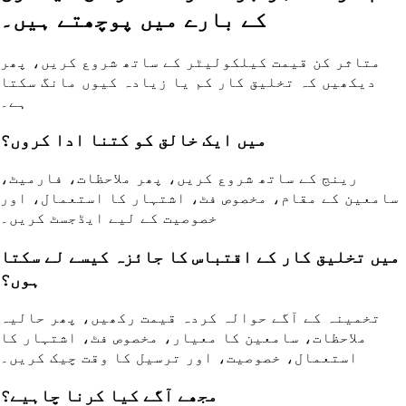
کے بارے میں پوچھتے ہیں۔
متاثر کن قیمت کیلکولیٹر کے ساتھ شروع کریں، پھر
دیکھیں کہ تخلیق کار کم یا زیادہ کیوں مانگ سکتا
ہے۔
میں ایک خالق کو کتنا ادا کروں؟
رینج کے ساتھ شروع کریں، پھر ملاحظات، فارمیٹ،
سامعین کے مقام، مخصوص فٹ، اشتہار کا استعمال، اور
خصوصیت کے لیے ایڈجسٹ کریں۔
میں تخلیق کار کے اقتباس کا جائزہ کیسے لے سکتا
ہوں؟
تخمینہ کے آگے حوالہ کردہ قیمت رکھیں، پھر حالیہ
ملاحظات، سامعین کا معیار، مخصوص فٹ، اشتہار کا
استعمال، خصوصیت، اور ترسیل کا وقت چیک کریں۔
مجھے آگے کیا کرنا چاہیے؟