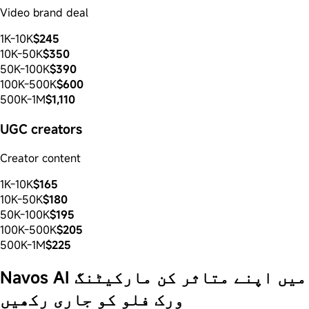
Video brand deal
1K-10K
$245
10K-50K
$350
50K-100K
$390
100K-500K
$600
500K-1M
$1,110
UGC creators
Creator content
1K-10K
$165
10K-50K
$180
50K-100K
$195
100K-500K
$205
500K-1M
$225
Navos AI میں اپنے متاثر کن مارکیٹنگ
ورک فلو کو جاری رکھیں