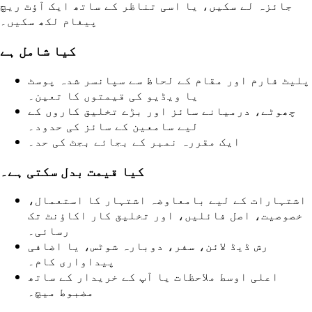
جائزہ لے سکیں، یا اسی تناظر کے ساتھ ایک آؤٹ ریچ
پیغام لکھ سکیں۔
کیا شامل ہے
پلیٹ فارم اور مقام کے لحاظ سے سپانسر شدہ پوسٹ
یا ویڈیو کی قیمتوں کا تعین۔
چھوٹے، درمیانے سائز اور بڑے تخلیق کاروں کے
لیے سامعین کے سائز کی حدود۔
ایک مقررہ نمبر کے بجائے بجٹ کی حد۔
کیا قیمت بدل سکتی ہے۔
اشتہارات کے لیے بامعاوضہ اشتہار کا استعمال،
خصوصیت، اصل فائلیں، اور تخلیق کار اکاؤنٹ تک
رسائی۔
رش ڈیڈ لائن، سفر، دوبارہ شوٹس، یا اضافی
پیداواری کام۔
اعلی اوسط ملاحظات یا آپ کے خریدار کے ساتھ
مضبوط میچ۔