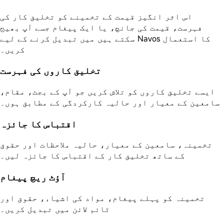
اس اثر انگیز قیمت کے تخمینے کو تخلیق کار کی
فہرست، قیمت کی جانچ، یا ایک پیغام جسے آپ بھیج
سکتے ہیں میں تبدیل کرنے کے لیے Navos کا استعمال
کریں۔
تخلیق کاروں کی فہرست
ایسے تخلیق کاروں کو تلاش کریں جو آپ کے بجٹ، مقام،
سامعین کے معیار اور حالیہ کارکردگی کے مطابق ہوں۔
اقتباس کا جائزہ
تخمینہ، سامعین کے معیار، حالیہ ملاحظات اور حقوق
کے ساتھ تخلیق کار کے اقتباس کا جائزہ لیں۔
آؤٹ ریچ پیغام
تخمینہ کو پہلے پیغام، مواد کی اشیاء، حقوق اور
ٹائم لائن میں تبدیل کریں۔