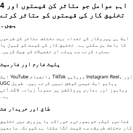
4 اہم عوامل جو متاثر کن قیمتوں اور
تخلیق کار کی قیمتوں کو متاثر کرتے
ہیں۔
ایک ہی پیروکار کی تعداد بہت مختلف متاثر کن شرحوں
کا باعث بن سکتی ہے۔ تخلیق کار کی قیمت کو قبول یا
مسترد کرنے سے پہلے ان تفصیلات کو چیک کریں۔
پلیٹ فارم اور فارمیٹ
ایک YouTube انضمام، TikTok ویڈیو، Instagram Reel، اور
UGC ویڈیو ایک جیسی کوشش نہیں کرتے ہیں۔ طویل
ویڈیوز اور بھاری پروڈکشن پر عموماً زیادہ لاگت آتی
ہے۔
طاق اور خریدار فٹ
فنانس، ٹیک، خوبصورتی، خوراک، یا پرورش میں تخلیق
کار مختلف طریقے سے قیمت لگا سکتا ہے کیونکہ سامعین