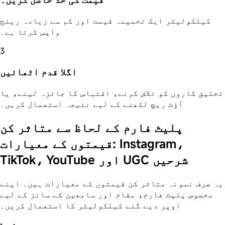
کیلکولیٹر ایک تخمینہ قیمت اور کم سے زیادہ رینج
واپس کرتا ہے۔
3
اگلا قدم اٹھائیں
تخلیق کاروں کو تلاش کرنے، اقتباس کا جائزہ لینے، یا
آؤٹ ریچ لکھنے کے لیے نتیجہ استعمال کریں۔
پلیٹ فارم کے لحاظ سے متاثر کن
قیمتوں کے معیارات: Instagram،
TikTok، YouTube اور UGC شرحیں
یہ صرف نمونہ متاثر کن قیمتوں کے معیارات ہیں۔ اپنے
مخصوص پلیٹ فارم، مقام اور سامعین کے سائز کے لیے
اوپر دیے گئے کیلکولیٹر کا استعمال کریں۔