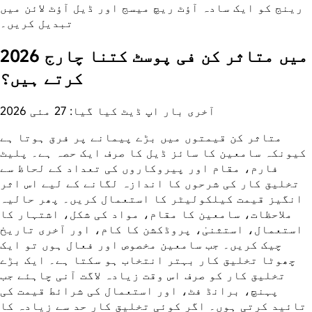
رینج کو ایک سادہ آؤٹ ریچ میسج اور ڈیل آؤٹ لائن میں
تبدیل کریں۔
2026 میں متاثر کن فی پوسٹ کتنا چارج
کرتے ہیں؟
آخری بار اپ ڈیٹ کیا گیا: 27 مئی 2026
متاثر کن قیمتوں میں بڑے پیمانے پر فرق ہوتا ہے
کیونکہ سامعین کا سائز ڈیل کا صرف ایک حصہ ہے۔ پلیٹ
فارم، مقام اور پیروکاروں کی تعداد کے لحاظ سے
تخلیق کار کی شرحوں کا اندازہ لگانے کے لیے اس اثر
انگیز قیمت کیلکولیٹر کا استعمال کریں۔ پھر حالیہ
ملاحظات، سامعین کا مقام، مواد کی شکل، اشتہار کا
استعمال، استثنیٰ، پروڈکشن کا کام، اور آخری تاریخ
چیک کریں۔ جب سامعین مخصوص اور فعال ہوں تو ایک
چھوٹا تخلیق کار بہتر انتخاب ہو سکتا ہے۔ ایک بڑے
تخلیق کار کو صرف اس وقت زیادہ لاگت آنی چاہئے جب
پہنچ، برانڈ فٹ، اور استعمال کی شرائط قیمت کی
تائید کرتی ہوں۔ اگر کوئی تخلیق کار حد سے زیادہ کا