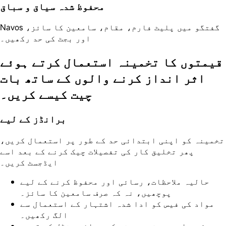
محفوظ شدہ سیاق و سباق
Navos گفتگو میں پلیٹ فارم، مقام، سامعین کا سائز،
اور بجٹ کی حد رکھیں۔
قیمتوں کا تخمینہ استعمال کرتے ہوئے
اثر انداز کرنے والوں کے ساتھ بات
چیت کیسے کریں۔
برانڈز کے لیے
تخمینہ کو اپنی ابتدائی حد کے طور پر استعمال کریں،
پھر تخلیق کار کی تفصیلات چیک کرنے کے بعد اسے
ایڈجسٹ کریں۔
حالیہ ملاحظات، رسائی اور محفوظ کرنے کے لیے
پوچھیں، نہ کہ صرف سامعین کا سائز۔
مواد کی فیس کو ادا شدہ اشتہار کے استعمال سے
الگ رکھیں۔
صرف رعایت پر زور دینے کے بجائے بنڈل کی قیمت