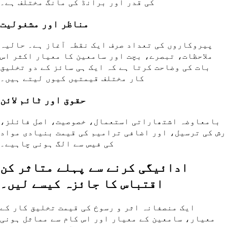
کی قدر اور برانڈ کی مانگ مختلف ہے۔
مناظر اور مشغولیت
پیروکاروں کی تعداد صرف ایک نقطہ آغاز ہے۔ حالیہ
ملاحظات، تبصرے، بچت اور سامعین کا معیار اکثر اس
بات کی وضاحت کرتا ہے کہ ایک ہی سائز کے دو تخلیق
کار مختلف قیمتیں کیوں لیتے ہیں۔
حقوق اور ٹائم لائن
بامعاوضہ اشتھاراتی استعمال، خصوصیت، اصل فائلز،
رش کی ترسیل، اور اضافی ترامیم کی قیمت بنیادی مواد
کی فیس سے الگ ہونی چاہیے۔
ادائیگی کرنے سے پہلے متاثر کن
اقتباس کا جائزہ کیسے لیں۔
ایک منصفانہ اثر و رسوخ کی قیمت تخلیق کار کے
معیار، سامعین کے معیار اور اس کام سے مماثل ہونی