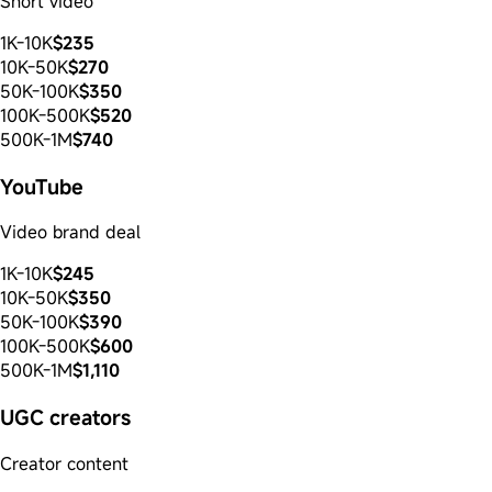
Short video
1K-10K
$235
10K-50K
$270
50K-100K
$350
100K-500K
$520
500K-1M
$740
YouTube
Video brand deal
1K-10K
$245
10K-50K
$350
50K-100K
$390
100K-500K
$600
500K-1M
$1,110
UGC creators
Creator content