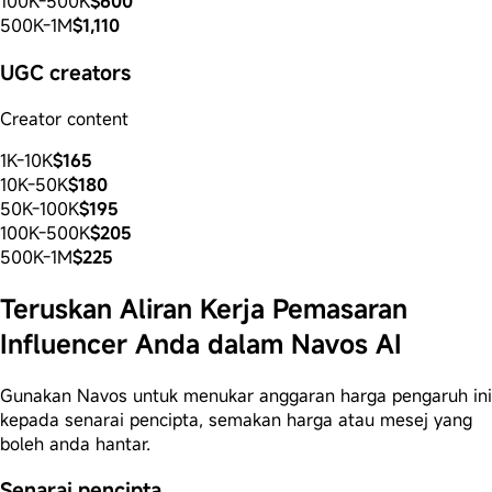
100K-500K
$600
500K-1M
$1,110
UGC creators
Creator content
1K-10K
$165
10K-50K
$180
50K-100K
$195
100K-500K
$205
500K-1M
$225
Teruskan Aliran Kerja Pemasaran
Influencer Anda dalam Navos AI
Gunakan Navos untuk menukar anggaran harga pengaruh ini
kepada senarai pencipta, semakan harga atau mesej yang
boleh anda hantar.
Senarai pencipta