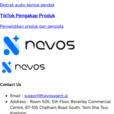
Ekstrak audio bentuk pendek
TikTok Pengakap Produk
Penyelidikan produk dan pencipta
Contact Us
Email
：
support@navosagent.ai
Address
：
Room 505, 5th Floor, Beverley Commercial
Centre, 87-105 Chatham Road South, Tsim Sha Tsui,
Kowloon