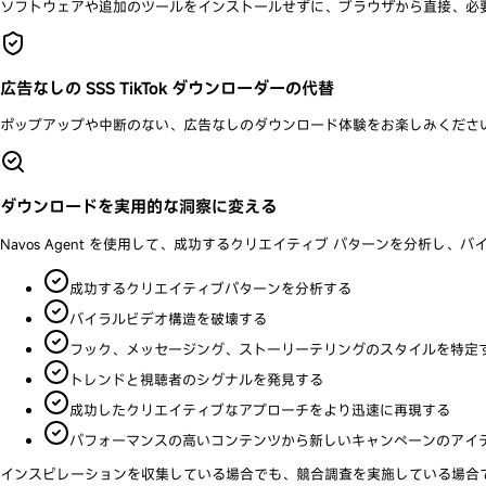
ソフトウェアや追加のツールをインストールせずに、ブラウザから直接、必要な
広告なしの SSS TikTok ダウンローダーの代替
ポップアップや中断のない、広告なしのダウンロード体験をお楽しみください。 Navos 
ダウンロードを実用的な洞察に変える
Navos Agent を使用して、成功するクリエイティブ パターンを分
成功するクリエイティブパターンを分析する
バイラルビデオ構造を破壊する
フック、メッセージング、ストーリーテリングのスタイルを特定
トレンドと視聴者のシグナルを発見する
成功したクリエイティブなアプローチをより迅速に再現する
パフォーマンスの高いコンテンツから新しいキャンペーンのアイ
インスピレーションを収集している場合でも、競合調査を実施している場合でも、