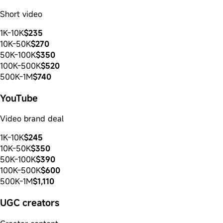
Short video
1K-10K
$235
10K-50K
$270
50K-100K
$350
100K-500K
$520
500K-1M
$740
YouTube
Video brand deal
1K-10K
$245
10K-50K
$350
50K-100K
$390
100K-500K
$600
500K-1M
$1,110
UGC creators