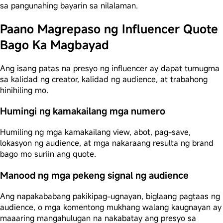
sa pangunahing bayarin sa nilalaman.
Paano Magrepaso ng Influencer Quote
Bago Ka Magbayad
Ang isang patas na presyo ng influencer ay dapat tumugma
sa kalidad ng creator, kalidad ng audience, at trabahong
hinihiling mo.
Humingi ng kamakailang mga numero
Humiling ng mga kamakailang view, abot, pag-save,
lokasyon ng audience, at mga nakaraang resulta ng brand
bago mo suriin ang quote.
Manood ng mga pekeng signal ng audience
Ang napakababang pakikipag-ugnayan, biglaang pagtaas ng
audience, o mga komentong mukhang walang kaugnayan ay
maaaring mangahulugan na nakabatay ang presyo sa