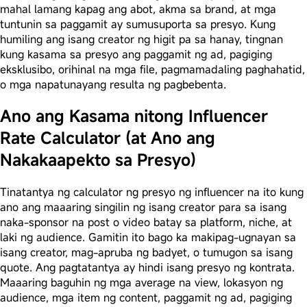
mahal lamang kapag ang abot, akma sa brand, at mga
tuntunin sa paggamit ay sumusuporta sa presyo. Kung
humiling ang isang creator ng higit pa sa hanay, tingnan
kung kasama sa presyo ang paggamit ng ad, pagiging
eksklusibo, orihinal na mga file, pagmamadaling paghahatid,
o mga napatunayang resulta ng pagbebenta.
Ano ang Kasama nitong Influencer
Rate Calculator (at Ano ang
Nakakaapekto sa Presyo)
Tinatantya ng calculator ng presyo ng influencer na ito kung
ano ang maaaring singilin ng isang creator para sa isang
naka-sponsor na post o video batay sa platform, niche, at
laki ng audience. Gamitin ito bago ka makipag-ugnayan sa
isang creator, mag-apruba ng badyet, o tumugon sa isang
quote. Ang pagtatantya ay hindi isang presyo ng kontrata.
Maaaring baguhin ng mga average na view, lokasyon ng
audience, mga item ng content, paggamit ng ad, pagiging