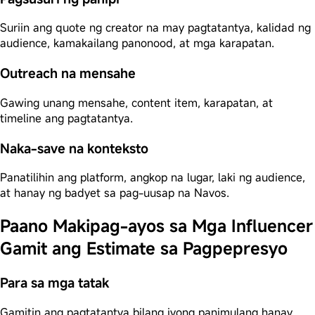
Suriin ang quote ng creator na may pagtatantya, kalidad ng
audience, kamakailang panonood, at mga karapatan.
Outreach na mensahe
Gawing unang mensahe, content item, karapatan, at
timeline ang pagtatantya.
Naka-save na konteksto
Panatilihin ang platform, angkop na lugar, laki ng audience,
at hanay ng badyet sa pag-uusap na Navos.
Paano Makipag-ayos sa Mga Influencer
Gamit ang Estimate sa Pagpepresyo
Para sa mga tatak
Gamitin ang pagtatantya bilang iyong panimulang hanay,