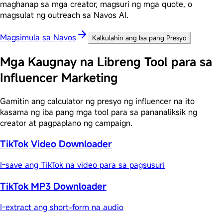
maghanap sa mga creator, magsuri ng mga quote, o
magsulat ng outreach sa Navos AI.
Magsimula sa Navos
Kalkulahin ang Isa pang Presyo
Mga Kaugnay na Libreng Tool para sa
Influencer Marketing
Gamitin ang calculator ng presyo ng influencer na ito
kasama ng iba pang mga tool para sa pananaliksik ng
creator at pagpaplano ng campaign.
TikTok Video Downloader
I-save ang TikTok na video para sa pagsusuri
TikTok MP3 Downloader
I-extract ang short-form na audio