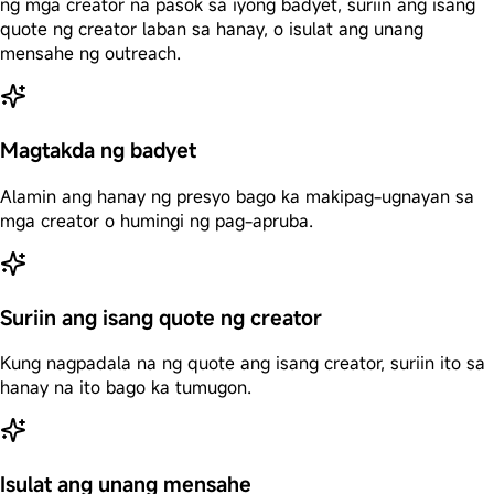
ng mga creator na pasok sa iyong badyet, suriin ang isang
quote ng creator laban sa hanay, o isulat ang unang
mensahe ng outreach.
Magtakda ng badyet
Alamin ang hanay ng presyo bago ka makipag-ugnayan sa
mga creator o humingi ng pag-apruba.
Suriin ang isang quote ng creator
Kung nagpadala na ng quote ang isang creator, suriin ito sa
hanay na ito bago ka tumugon.
Isulat ang unang mensahe