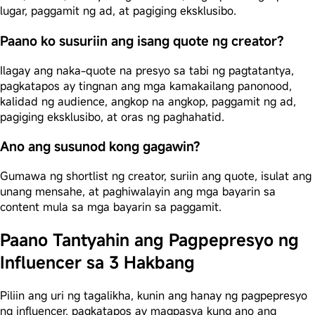
lugar, paggamit ng ad, at pagiging eksklusibo.
Paano ko susuriin ang isang quote ng creator?
Ilagay ang naka-quote na presyo sa tabi ng pagtatantya,
pagkatapos ay tingnan ang mga kamakailang panonood,
kalidad ng audience, angkop na angkop, paggamit ng ad,
pagiging eksklusibo, at oras ng paghahatid.
Ano ang susunod kong gagawin?
Gumawa ng shortlist ng creator, suriin ang quote, isulat ang
unang mensahe, at paghiwalayin ang mga bayarin sa
content mula sa mga bayarin sa paggamit.
Paano Tantyahin ang Pagpepresyo ng
Influencer sa 3 Hakbang
Piliin ang uri ng tagalikha, kunin ang hanay ng pagpepresyo
ng influencer, pagkatapos ay magpasya kung ano ang