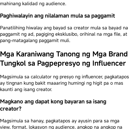
mahinang kalidad ng audience.
Paghiwalayin ang nilalaman mula sa paggamit
Panatilihing hiwalay ang bayad sa creator mula sa bayad na
paggamit ng ad, pagiging eksklusibo, orihinal na mga file, at
pang-matagalang paggamit muli.
Mga Karaniwang Tanong ng Mga Brand
Tungkol sa Pagpepresyo ng Influencer
Magsimula sa calculator ng presyo ng influencer, pagkatapos
ay tingnan kung bakit maaaring humingi ng higit pa o mas
kaunti ang isang creator.
Magkano ang dapat kong bayaran sa isang
creator?
Magsimula sa hanay, pagkatapos ay ayusin para sa mga
view, format, lokasyon ng audience, angkop na angkop na