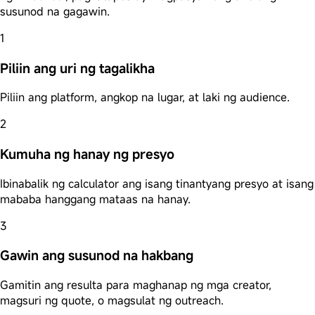
susunod na gagawin.
1
Piliin ang uri ng tagalikha
Piliin ang platform, angkop na lugar, at laki ng audience.
2
Kumuha ng hanay ng presyo
Ibinabalik ng calculator ang isang tinantyang presyo at isang
mababa hanggang mataas na hanay.
3
Gawin ang susunod na hakbang
Gamitin ang resulta para maghanap ng mga creator,
magsuri ng quote, o magsulat ng outreach.