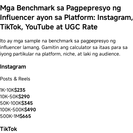
Mga Benchmark sa Pagpepresyo ng
Influencer ayon sa Platform: Instagram,
TikTok, YouTube at UGC Rate
Ito ay mga sample na benchmark sa pagpepresyo ng
influencer lamang. Gamitin ang calculator sa itaas para sa
iyong partikular na platform, niche, at laki ng audience.
Instagram
Posts & Reels
1K-10K
$235
10K-50K
$290
50K-100K
$345
100K-500K
$490
500K-1M
$665
TikTok