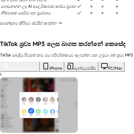
ගොඩනඟන ලද AI අලෙවිකරණ කාර්ය ප්‍රවාහ
✓
✗
✗
✗
නිර්මාපක සෙවීම සහ ප්‍රවේශය
✓
✗
✗
✗
සංසන්දනය කිරීමට ස්වයිප් කරන්න →
Navos නොමිලේ උත්සාහ කරන්න
TikTok ශ්‍රව්‍ය MP3 ලෙස බාගත කරන්නේ කෙසේද
TikTok සබැඳිය පිටපත් කර, එය පරිවර්තකයට අලවන්න, සහ උපුටා ගත් ශ්‍රව්‍ය MP
ඉක්මන් ආරම්භය
iPhone
ඇන්ඩ්රොයිඩ්
PC/Mac
1