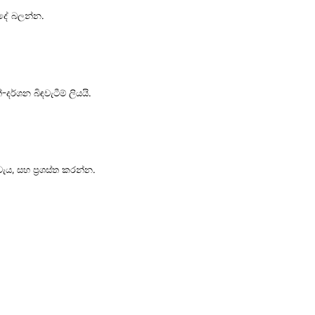
 දේ බලන්න.
්ශන බිඳවැටීම් ලියයි.
ැය, සහ ප්‍රශස්ත කරන්න.