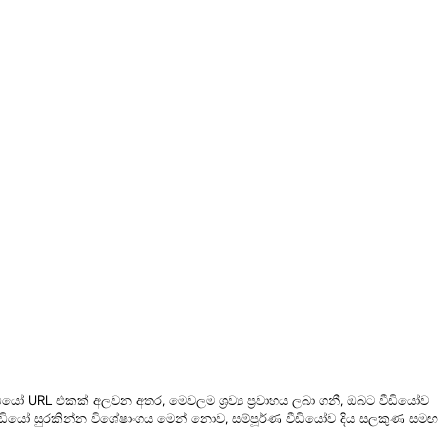
යෝ URL එකක් අලවන අතර, මෙවලම ශ්‍රව්‍ය ප්‍රවාහය ලබා ගනී, ඔබට වීඩියෝව
න් වීඩියෝ සුරකින්න විශේෂාංගය මෙන් නොව, සම්පූර්ණ වීඩියෝව දිය සලකුණ සමඟ