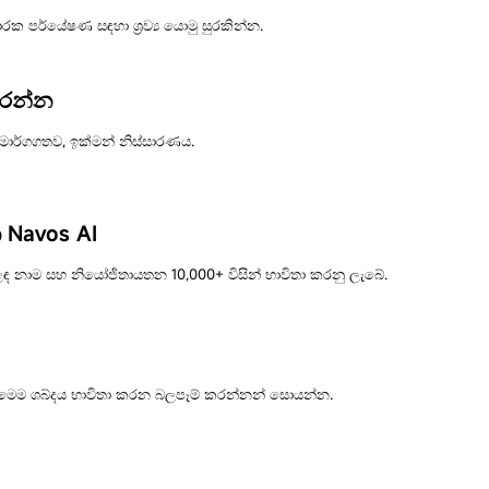
රචාරක පර්යේෂණ සඳහා ශ්‍රව්‍ය යොමු සුරකින්න.
කරන්න
 මාර්ගගතව, ඉක්මන් නිස්සාරණය.
න Navos AI
ෙළඳ නාම සහ නියෝජිතායතන 10,000+ විසින් භාවිතා කරනු ලැබේ.
. මෙම ශබ්දය භාවිතා කරන බලපෑම් කරන්නන් සොයන්න.