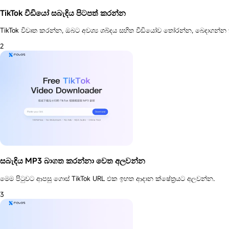
TikTok වීඩියෝ සබැඳිය පිටපත් කරන්න
TikTok විවෘත කරන්න, ඔබට අවශ්‍ය ශබ්දය සහිත වීඩියෝව තෝරන්න, බෙදාගන්න
2
සබැඳිය MP3 බාගත කරන්නා වෙත අලවන්න
මෙම පිටුවට ආපසු ගොස් TikTok URL එක ඉහත ආදාන ක්ෂේත්‍රයට අලවන්න.
3