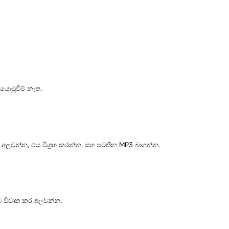
යොමුවීම් නැත.
ක් අලවන්න, එය විග්‍රහ කරන්න, සහ පවතින MP3 බාගන්න.
ටුව විවෘත කර අලවන්න.