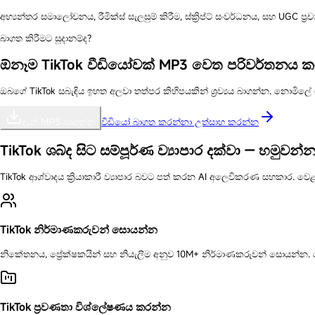
අභ්‍යන්තර සමාලෝචනය, රීමික්ස් සැලසුම් කිරීම, ස්ක්‍රිප්ට් සංවර්ධනය, සහ UGC ප්‍
බාගත කිරීමට සූදානම්ද?
ඕනෑම TikTok වීඩියෝවක් MP3 වෙත පරිවර්තනය 
ඔබගේ TikTok සබැඳිය ඉහත අලවා තත්පර කිහිපයකින් ශ්‍රව්‍යය බාගන්න. නොමිලේ
දැන් MP3 බාගන්න
වීඩියෝ බාගත කරන්නා උත්සාහ කරන්න
TikTok ශබ්ද සිට සම්පූර්ණ ව්‍යාපාර දක්වා — හමුවන්
TikTok ආශ්වාදය ක්‍රියාකාරී ව්‍යාපාර බවට පත් කරන AI අලෙවිකරණ සහකාර. ව
TikTok නිර්මාණකරුවන් සොයන්න
නිකේතනය, ප්‍රේක්ෂකයින් සහ නියැලීම අනුව 10M+ නිර්මාණකරුවන් සොයන්න
TikTok ප්‍රවණතා විශ්ලේෂණය කරන්න