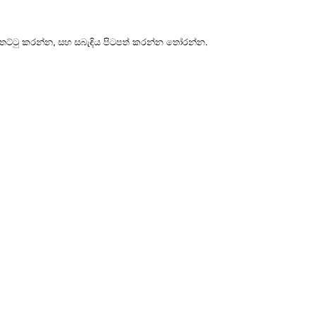
 තට්ටු කරන්න, සහ සබැඳිය පිටපත් කරන්න තෝරන්න.