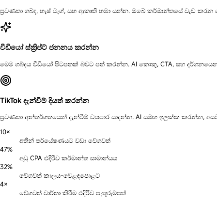
ප්‍රවණතා ශබ්ද, හැෂ් ටැග්, සහ ආකෘති හඹා යන්න. ඔබේ කර්මාන්තයේ වැඩ කරන
වීඩියෝ ස්ක්‍රිප්ට් ජනනය කරන්න
මෙම ශබ්දය වීඩියෝ පිටපතක් බවට පත් කරන්න. AI කොකු, CTA, සහ දර්ශනයෙන්-දර
TikTok දැන්වීම් දියත් කරන්න
ප්‍රවණතා අන්තර්ගතයෙන් දැන්වීම් ව්‍යාපාර සාදන්න. AI සමඟ ඉලක්ක කරන්න, අයව
10×
අතින් පර්යේෂණයට වඩා වේගවත්
47%
අඩු CPA එදිරිව කර්මාන්ත සාමාන්යය
32%
වේගවත් කාලය-වෙළඳපොළට
4×
වේගවත් වාර්තා කිරීම එදිරිව පැතුරුම්පත්
නොමිලේ අත්හදා බැලීම ආරම්භ කරන්න