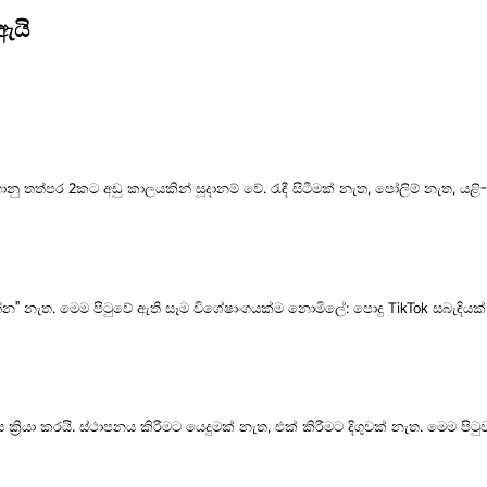
ඇයි
ත්පර 2කට අඩු කාලයකින් සූදානම් වේ. රැඳී සිටීමක් නැත, පෝලිම් නැත, යළි-
ාගන්න" නැත. මෙම පිටුවේ ඇති සෑම විශේෂාංගයක්ම නොමිලේ: පොදු TikTok සබැඳිය
 ක්‍රියා කරයි. ස්ථාපනය කිරීමට යෙදුමක් නැත, එක් කිරීමට දිගුවක් නැත. මෙම පි