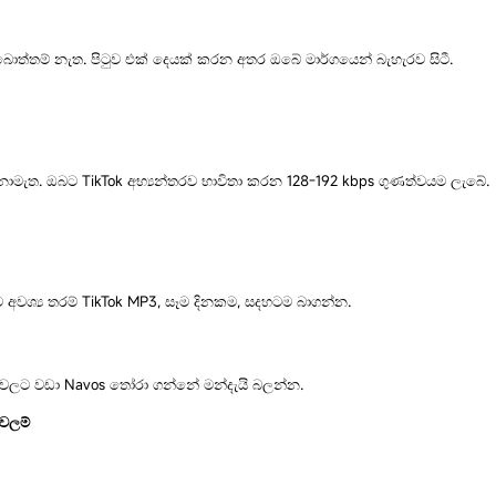
් බොත්තම් නැත. පිටුව එක් දෙයක් කරන අතර ඔබේ මාර්ගයෙන් බැහැරව සිටී.
යක් නොමැත. ඔබට TikTok අභ්‍යන්තරව භාවිතා කරන 128-192 kbps ගුණත්වයම ලැබේ.
 අවශ්‍ය තරම් TikTok MP3, සෑම දිනකම, සදහටම බාගන්න.
නවලට වඩා Navos තෝරා ගන්නේ මන්දැයි බලන්න.
වලම්