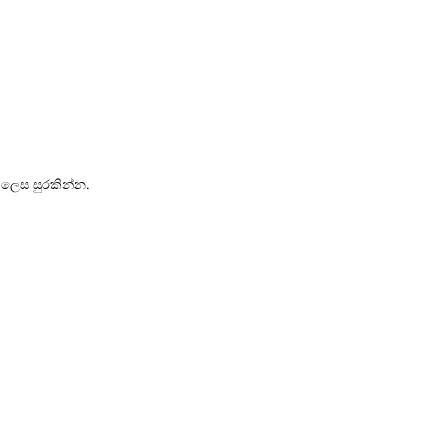
3 ලෙස සුරකින්න.