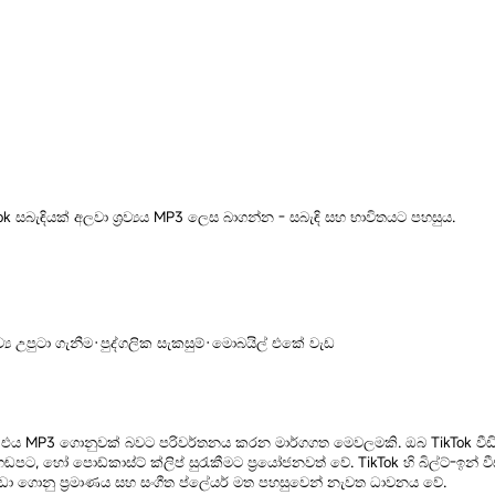
ok සබැඳියක් අලවා ශ්‍රව්‍යය MP3 ලෙස බාගන්න - සබැඳි සහ භාවිතයට පහසුය.
ව්‍ය උපුටා ගැනීම
·
පුද්ගලික සැකසුම්
·
මොබයිල් එකේ වැඩ
 ගෙන එය MP3 ගොනුවක් බවට පරිවර්තනය කරන මාර්ගගත මෙවලමකි. ඔබ TikTok වීඩි
 හඬපට, හෝ පොඩ්කාස්ට් ක්ලිප් සුරැකීමට ප්‍රයෝජනවත් වේ. TikTok හි බිල්ට්-ඉ
ෙස කුඩා ගොනු ප්‍රමාණය සහ සංගීත ප්ලේයර් මත පහසුවෙන් නැවත ධාවනය වේ.