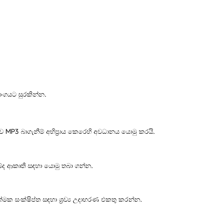
පාංගයට සුරකින්න.
ිටුව MP3 බාගැනීම් අභිප්‍රාය කෙරෙහි අවධානය යොමු කරයි.
බ්ද ආකෘති සඳහා යොමු තබා ගන්න.
ක සංක්ෂිප්ත සඳහා ශ්‍රව්‍ය උදාහරණ එකතු කරන්න.