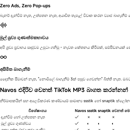
Zero Ads, Zero Pop-ups
බැනර් දැන්වීම් නැත, උත්පතන නැත, අයාචිත තැපැල් විවෘත කරන ව්‍යාජ බාගැනීම
මුල් ශ්‍රව්‍ය ගුණාත්මකභාවය
අපි ශ්‍රව්‍ය ප්‍රවාහය සෘජුවම උපුටා ගනිමු - නැවත කේතනය කිරීමක්, සම්පීඩන
අසීමිත බාගැනීම්
දෛනික සීමාවන් නැත, "නොමිලේ බාගැනීම් 3ක් පසුව ගෙවන්න" බිත්ති නැත. ඔබට
Navos එදිරිව වෙනත් TikTok MP3 බාගත කරන්නන්
නිර්මාපකයින් සහ අලෙවිකරණ කණ්ඩායම් සාමාන්‍ය ssstik හෝ snaptik ක්ලෝ
විශේෂාංගය
Navos
ssstik
snaptik
වෙනත් මෙ
දැන්වීම් හෝ උත්පතන නැත
✓
✗
✗
✗
මුල් ශ්‍රව්‍ය ගුණත්වය
✓
◐
◐
◐
ශුන්‍ය දත්ත රඳවා තබා ගැනීම
✓
✗
✗
✗