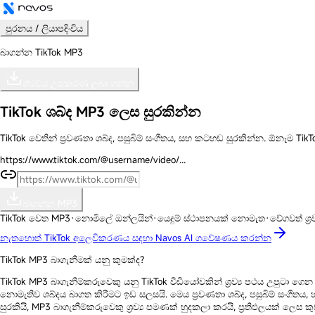
පුරනය / ලියාපදිංචිය
බාගන්න TikTok MP3
ශ්රව්ය උපකරණ ලබා ගන්න
TikTok ශබ්ද
MP3
ලෙස සුරකින්න
TikTok වෙතින් ප්‍රවණතා ශබ්ද, පසුබිම් සංගීතය, සහ කටහඬ සුරකින්න. ඕනෑම TikT
https://www.tiktok.com/@username/video/...
බාගන්න MP3
TikTok වෙත MP3
·
නොමිලේ ඔන්ලයින්
·
යෙදුම් ස්ථාපනයක් නොමැත
·
වේගවත් ශ්‍ර
නැතහොත් TikTok අලෙවිකරණය සඳහා Navos AI ගවේෂණය කරන්න
TikTok MP3 බාගැනීමක් යනු කුමක්ද?
TikTok MP3 බාගැනීම්කරුවෙකු යනු TikTok වීඩියෝවකින් ශ්‍රව්‍ය පථය උපුටා
නොමැතිව ශබ්දය බාගත කිරීමට ඉඩ සලසයි. මෙය ප්‍රවණතා ශබ්ද, පසුබිම් සංගීතය,
සුරකියි, MP3 බාගැනීම්කරුවෙකු ශ්‍රව්‍ය පමණක් හුදකලා කරයි, ප්‍රතිඵලයක් ල