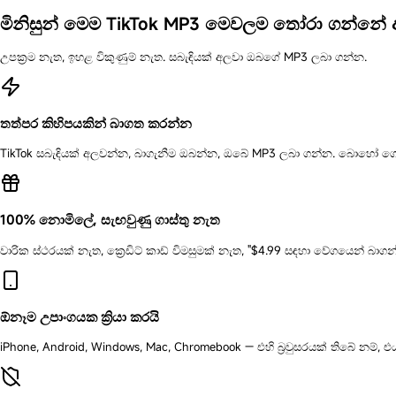
මිනිසුන් මෙම TikTok MP3 මෙවලම තෝරා ගන්නේ 
උපක්‍රම නැත, ඉහළ විකුණුම් නැත. සබැඳියක් අලවා ඔබගේ MP3 ලබා ගන්න.
තත්පර කිහිපයකින් බාගත කරන්න
TikTok සබැඳියක් අලවන්න, බාගැනීම ඔබන්න, ඔබේ MP3 ලබා ගන්න. බොහෝ ගොනු ත
100% නොමිලේ, සැඟවුණු ගාස්තු නැත
වාරික ස්ථරයක් නැත, ක්‍රෙඩිට් කාඩ් විමසුමක් නැත, "$4.99 සඳහා වේගයෙන් බ
ඕනෑම උපාංගයක ක්‍රියා කරයි
iPhone, Android, Windows, Mac, Chromebook — එහි බ්‍රවුසරයක් තිබේ නම්, එය