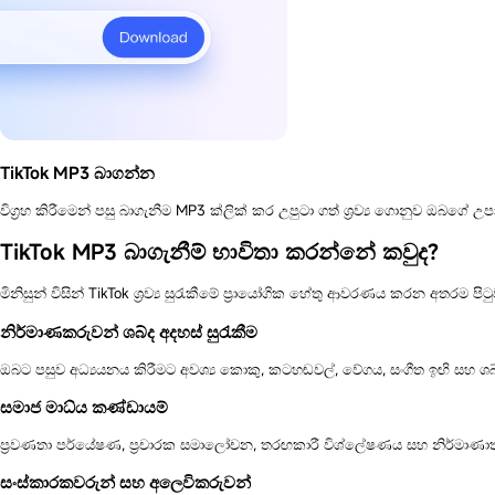
TikTok MP3 බාගන්න
විග්‍රහ කිරීමෙන් පසු බාගැනීම MP3 ක්ලික් කර උපුටා ගත් ශ්‍රව්‍ය ගොනුව ඔබගේ උ
TikTok MP3 බාගැනීම් භාවිතා කරන්නේ කවුද?
මිනිසුන් විසින් TikTok ශ්‍රව්‍ය සුරැකීමේ ප්‍රායෝගික හේතු ආවරණය කරන අතරම ප
නිර්මාණකරුවන් ශබ්ද අදහස් සුරැකීම
ඔබට පසුව අධ්‍යයනය කිරීමට අවශ්‍ය කොකු, කටහඬවල්, වේගය, සංගීත ඉඟි සහ ශ
සමාජ මාධ්ය කණ්ඩායම්
ප්‍රවණතා පර්යේෂණ, ප්‍රචාරක සමාලෝචන, තරඟකාරී විශ්ලේෂණය සහ නිර්මාණාත්ම
සංස්කාරකවරුන් සහ අලෙවිකරුවන්