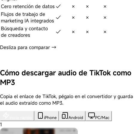
Cero retención de datos
✓
✗
✗
✗
Flujos de trabajo de
✓
✗
✗
✗
marketing IA integrados
Búsqueda y contacto
✓
✗
✗
✗
de creadores
Desliza para comparar →
Probar Navos gratis
Cómo descargar audio de TikTok como
MP3
Copia el enlace de TikTok, pégalo en el convertidor y guarda
el audio extraído como MP3.
Inicio rápido
iPhone
Android
PC/Mac
1