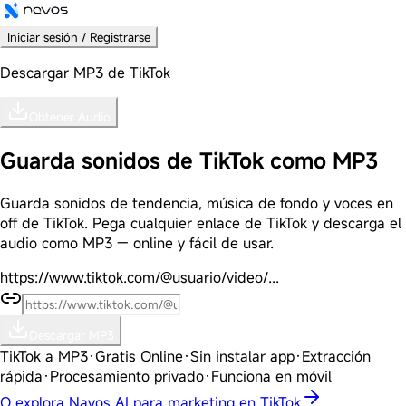
Iniciar sesión / Registrarse
Descargar MP3 de TikTok
Obtener Audio
Guarda sonidos de TikTok como
MP3
Guarda sonidos de tendencia, música de fondo y voces en
off de TikTok. Pega cualquier enlace de TikTok y descarga el
audio como MP3 —
online y fácil de usar
.
https://www.tiktok.com/@usuario/video/...
Descargar MP3
TikTok a MP3
·
Gratis Online
·
Sin instalar app
·
Extracción
rápida
·
Procesamiento privado
·
Funciona en móvil
O explora Navos AI para marketing en TikTok