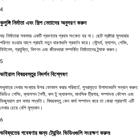
4
কুলুঙ্গি নির্মাতা এবং শিল্প নেতাদের অনুসরণ করুন
বড় নির্মাতারা সবসময় একটি প্রবণতার প্রথম সংকেত হয় না। ছোট স্রষ্টারা মূলধারায়
পরিণত হওয়ার আগে প্রায়ই নতুন ধারণাগুলি প্রবর্তন করে। সৌন্দর্য, ফ্যাশন, গেমিং,
ফিটনেস, প্রযুক্তি, বিপণন এবং জীবনধারা সম্পর্কিত নির্মাতাদের ট্র্যাক করুন।
5
ভাইরাল বিষয়বস্তুর নিদর্শন বিশ্লেষণ
শুধুমাত্র দেখার সংখ্যার উপর ফোকাস করার পরিবর্তে, পুনরাবৃত্ত উপাদানগুলি সন্ধান করুন:
ভিডিও পেসিং, ক্যাপশন শৈলী, কল টু অ্যাকশন, মানসিক ট্রিগার, সম্পাদনা কৌশল এবং
ভিজ্যুয়াল গল্প বলার পদ্ধতি। বিষয়বস্তু কেন কার্য সম্পাদন করে তা বোঝা প্রায়শই এটি
দেখার চেয়ে বেশি মূল্যবান।
6
ভবিষ্যতের গবেষণার জন্য ট্রেন্ডিং ভিডিওগুলি সংরক্ষণ করুন৷